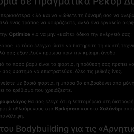
ρία σε Πραγματικά Ρεκόρ Δ
ερισσότερα κιλά και να νιώθετε τη δύναμή σας να ανεβαίν
απλά ένας τρόπος να κουράζεστε, αλλά ένα εργαλείο ακριβ
στην
Optimize
για να μην «καίτε» άδικα την ενέργειά σας:
άρος με τόσο έλεγχο ώστε να διατηρείτε τη σωστή τεχνι
πλά σας εξαντλούν πρόωρα πριν την κρίσιμη άνοδο.
 το πόσο βαρύ είναι το φορτίο, η πρόθεσή σας πρέπει να
ό σας σύστημα να επιστρατεύσει όλες τις μυϊκές ίνες.
είστε με βαριά φορτία, η μπάρα θα επιβραδύνει από μόνη
ει το ερέθισμα που χρειάζεστε.
τροφολόγος
θα σας έλεγε ότι η λεπτομέρεια στη διατροφή 
πηρετώ αθλούμενους στα
Βριλήσσια
και στο
Χαλάνδρι
αποκ
επανάληψη.
του Bodybuilding για τις «Αρνητ