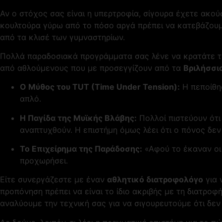
Αν ο στόχος σας είναι η υπερτροφία, σίγουρα έχετε ακού
κουλτούρα γύρω από το πόσο αργά πρέπει να κατεβάζουμε
από τα κλισέ των γυμναστηρίων.
Πολλά παραδοσιακά προγράμματα σας λένε να κρατάτε τη
από αθλούμενους που με προσεγγίζουν από τα
Βριλήσσι
Ο Μύθος του TUT (Time Under Tension):
Η πεποίθησ
απλό.
Η Παγίδα της Μυϊκής Βλάβης:
Πολλοί πιστεύουν ότι 
αναπτυχθούν. Η επιστήμη όμως λέει ότι ο πόνος δεν
Το Επιχείρημα της Παράδοσης:
«Αφού το έκαναν οι π
προχωρήσει.
Είτε συνεργάζεστε με έναν
αθλητικό διατροφολόγο
για 
προπόνηση πρέπει να είναι το ίδιο ακριβής με τη διατρο
αναλύουμε την τεχνική σας για να σιγουρευτούμε ότι δε