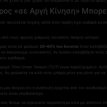
ώς θα χτίσετε μυς χωρίς να υπερβάλλετε με περιττά αργές 
άρος «σε Αργή Κίνηση» Μπορε
 καλά» ακούγεται λογική, αλλά στην πράξη έχει σοβαρά κεν
.
 από τους αργούς ρυθμούς (eccentric tempo) υστερεί:
 μας είναι εκ φύσεως
20–40% πιο δυνατοί
όταν κατεβάζο
α σηκώσουμε (concentric). Αν λοιπόν κατεβάζετε πολύ α
στο ερέθισμα.
φημο Time Under Tension (TUT) είναι παρεξηγημένο. Αυτό
ς. Αν μειώσετε τα κιλά στην μπάρα μόνο και μόνο για ν
η μας δείχνει ότι η ανάπτυξη έρχεται από τον συνδυασμ
εστε είναι υποδεέστερο.
α σας δούμε να σηκώνετε περισσότερα κιλά με απόλυτο έλε