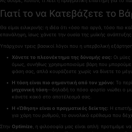
Ας δούμε, λοιπόν, τι λέει η πραγματική επιστήμη για το π
Γιατί το να Κατεβάζετε το Β
Θα είμαι ειλικρινής: η ιδέα ότι «όσο πιο αργά, τόσο πιο
επανάληψη, ίσως χάνετε την ουσία της μυϊκής ανάπτυξης
Υπάρχουν τρεις βασικοί λόγοι που η υπερβολική εξάρτηση
Χάνετε το πλεονέκτημα της δύναμής σας:
Οι μύες
όμως, συνήθως χρησιμοποιούμε βάρη που μπορούμε ν
φάση σας, απλά κουράζεστε χωρίς να δίνετε το μέγι
Η τάση είναι πιο σημαντική από τον χρόνο:
Το περί
μηχανική τάση
—δηλαδή το πόσο φορτίο νιώθει ο μυ
κάνετε κακό στο αποτέλεσμά σας.
Η «Ώθηση» είναι ο πραγματικός δείκτης:
Η επιστήμ
για χάρη του ρυθμού, το συνολικό ερέθισμα που δέχ
Στην
Optimize
, η φιλοσοφία μας είναι απλή: προτιμάμε ν