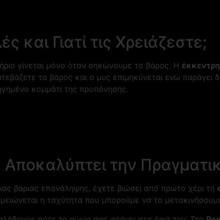
ές και Γιατί τις Χρειάζεστε;
ήριο γίνεται μόνο όταν σηκώνουμε το βάρος. Η
έκκεντρ
ατεβάζετε το βάρος και ο μυς επιμηκύνεται ενώ παράγει δ
ξηγημένο κομμάτι της προπόνησης.
 Αποκαλύπτει την Πραγματι
μιας βαριάς επανάληψης, έχετε βιώσει από πρώτο χέρι τη
 μειώνεται η ταχύτητα που μπορούμε να το μετακινήσουμ
ταλάβουμε πότε το σώμα σας φτάνει στα όριά του. Στο
Pow