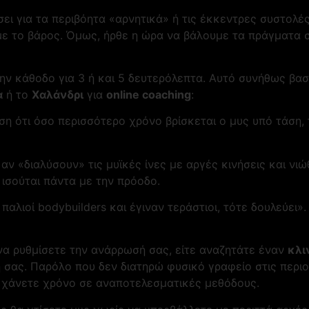
σει για τα περιβόητα «αρνητικά» ή τις έκκεντρες συστολέ
 το βάρος. Όμως, ήρθε η ώρα να βάλουμε τα πράγματα στη
ν κάθοδο για 3 ή και 5 δευτερόλεπτα. Αυτό συνήθως βασ
α
ή το
Χαλάνδρι
για
online coaching
:
η ότι όσο περισσότερο χρόνο βρίσκεται ο μυς υπό τάση, τ
αν «διαλύσουν» τις μυϊκές ίνες με αργές κινήσεις και νι
 ισούται πάντα με την πρόοδο.
αλιοί bodybuilders και έγιναν τεράστιοι, τότε δουλεύει».
να ρυθμίσετε την ανάρρωσή σας, είτε αναζητάτε έναν
κλι
φή σας. Παρόλο που δεν διατηρώ φυσικό γραφείο στις περ
ν χάνετε χρόνο σε αναποτελεσματικές μεθόδους.