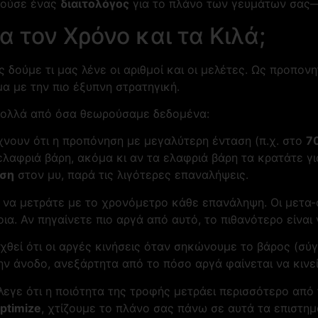
ητούσε ένας
διαιτολόγος
για το πλάνο των γευμάτων σας—α
ια τον Χρόνο και τα Κιλά;
 δούμε τι μας λένε οι αριθμοί και οι μελέτες. Ως προπον
α με την πιο έξυπνη στρατηγική.
 πολλά από όσα θεωρούσαμε δεδομένα:
χνουν ότι η προπόνηση με μεγαλύτερη ένταση (π.χ. στο
7
λαφριά βάρη, ακόμα κι αν τα ελαφριά βάρη τα κρατάτε για
ηση
στον μυ, παρά τις λιγότερες επαναλήψεις.
 να μετράτε με το χρονόμετρο κάθε επανάληψη. Οι μετα-
ια. Αν πηγαίνετε πιο αργά από αυτό, το πιθανότερο είναι
χθεί ότι οι αργές κινήσεις όταν σηκώνουμε το βάρος (σ
ην άνοδο, ανεξάρτητα από το πόσο αργά φαίνεται να κινεί
εγε ότι η ποιότητα της τροφής μετράει περισσότερο από 
ptimize
, χτίζουμε το πλάνο σας πάνω σε αυτά τα επιστη