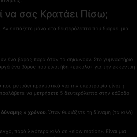
κινήσεις.
ί να σας Κρατάει Πίσω;
ά. Αν εστιάζετε μόνο στα δευτερόλεπτα που διαρκεί μια
υν ένα βάρος παρά όταν το σηκώνουν. Στο γυμναστήριο
ργά ένα βάρος που είναι ήδη «εύκολο» για την έκκεντρη
 που μετράει πραγματικά για την υπερτροφία είναι η
α προλάβετε να μετρήσετε 5 δευτερόλεπτα στην κάθοδο,
ό
δύναμης × χρόνου
. Όταν θυσιάζετε τη δύναμη (τα κιλά)
γχο, παρά λιγότερα κιλά σε «slow motion». Είναι μια