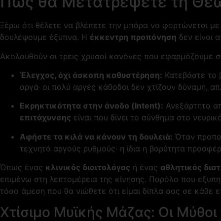
Πώς θα Μετατρέψετε τη Θεω
Ξέρω ότι θέλετε να βλέπετε την μπάρα να φορτώνεται με π
δουλέψουμε έξυπνα. Η
έκκεντρη προπόνηση
δεν είναι 
Ακολουθούν οι τρεις χρυσοί κανόνες που εφαρμόζουμε 
Έλεγχος, όχι άσκοπη καθυστέρηση:
Κατεβάστε το β
αργά· οι πολύ αργές κάθοδοι δεν χτίζουν δύναμη, α
Εκρηκτικότητα στην άνοδο (Intent):
Ανεξάρτητα από
επιτάχυνσης
είναι που δίνει το σύνθημα στο νευρικ
Αφήστε τα κιλά να κάνουν τη δουλειά:
Όταν προπον
τεχνητά αργούς ρυθμούς· η ίδια η βαρύτητα προσφέρ
Όπως ένας
κλινικός διαιτολόγος
ή ένας
αθλητικός δια
επιμένω στη λεπτομέρεια της κίνησης. Παρόλο που εξυ
τόσο άμεση που θα νιώθετε ότι είμαι δίπλα σας σε κάθε 
Χτίσιμο Μυϊκής Μάζας: Οι Μύθοι 