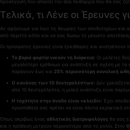
προσέγγιση που απαιτεί την ίδια πειθαρχία που θα σας ζ
Τελικά, τι Λένε οι Έρευνες γ
Ας αφήσουμε για λίγο τις θεωρίες των αποδυτηρίων και ας
από περιττό κόπο και να σας δώσω το μέγιστο αποτέλεσμ
Οι πρόσφατες έρευνες είναι ξεκάθαρες και ανατρέπουν
Τα βαριά φορτία νικούν τη διάρκεια:
Οι μελέτες δεί
μεγαλύτερο ερέθισμα για ανάπτυξη σε σχέση με τα ε
παράγουν έως και
25% περισσότερη συνολική ώθ
Ο κανόνας των 10 δευτερολέπτων:
Δεν χρειάζεται
από 10 δευτερόλεπτα, η μυϊκή ανάπτυξη είναι παρόμο
Η ταχύτητα στην άνοδο είναι «κλειδί»:
Έχει αποδει
προσπάθειά σας πρέπει να είναι πάντα εκρηκτική στ
Όπως ακριβώς ένας
αθλητικός διατροφολόγος
θα σας έλ
και η πρόθεση μετρούν περισσότερο από το ρολόι. Στην
O