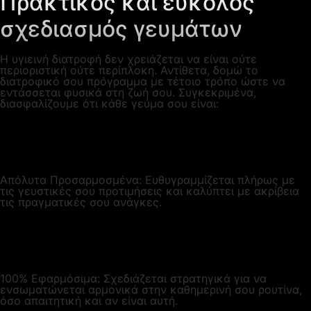
Πρακτικός και εύκολος
σχεδιασμός γευμάτων
Η υγιεινή διατροφή δεν χρειάζεται να είναι ούτε
περιοριστική ούτε περίπλοκη. Αντίθετα, δομώ το
διατροφικό σου πρόγραμμα με τέτοιο τρόπο ώστε να
εντάσσεται φυσικά στη ζωή σου. Συγκεκριμένα,
διασφαλίζουμε ότι κάθε γεύμα σου είναι:
Απόλυτα Προσαρμοσμένα: Ευθυγραμμίζεται πλήρως με
τις γευστικές σου προτιμήσεις και καλύπτει με ακρίβεια
τις πραγματικές σου ανάγκες.
100% Εφαρμόσιμα: Σχεδιάζεται στρατηγικά για να
ενσωματώνεται αρμονικά στην καθημερινή σου ρουτίνα,
όσο απαιτητική και αν είναι αυτή.