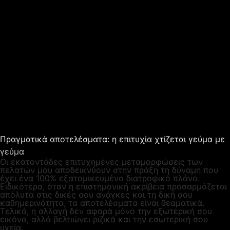
Πραγματικά αποτελέσματα: η επιτυχία χτίζεται γεύμα με
γεύμα
Οι εκατοντάδες επιτυχημένες μεταμορφώσεις των
πελατών μου αποδεικνύουν στην πράξη τη δύναμη που
έχει ένα 100% εξατομικευμένο διατροφικό πλάνο.
Ειδικότερα, όταν η επιστημονική ακρίβεια προσαρμόζεται
απόλυτα στις δικές σου ανάγκες και τη δική σου
καθημερινότητα, τα αποτελέσματα είναι θεαματικά.
Τελικά, η αλλαγή δεν αφορά μόνο την εξωτερική σου
εικόνα, αλλά βελτιώνει ριζικά και την εσωτερική σου
υγεία.