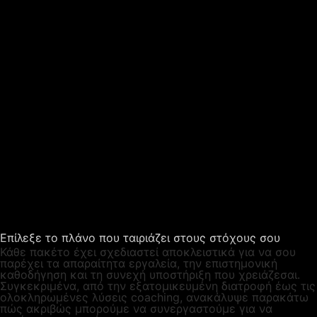
Επίλεξε το πλάνο που ταιριάζει στους στόχους σου
Κάθε πακέτο έχει σχεδιαστεί αποκλειστικά για να σου
παρέχει τα απαραίτητα εργαλεία, την επιστημονική
καθοδήγηση και τη συνεχή υποστήριξη που χρειάζεσαι.
Συγκεκριμένα, από την εξατομικευμένη διατροφή έως τις
ολοκληρωμένες λύσεις coaching, ανακάλυψε παρακάτω
πώς ακριβώς μπορούμε να συνεργαστούμε για να